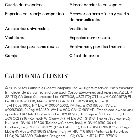
Cuarto de lavandería
Almacenamiento de zapatos
Espacios de trabajo compartido
Accesorios para oficina y cuarto
de manualidades
Accesorios universales
Vestibulo
Vestidores
Espacios comerciales
Accesorios para cama oculta
Encimeras y paneles traseros
Garaje
Clóset de pared
© 2015-2026 California Closet Company, Inc. All rights reserved. Each franchise
is independently owned and operated. Corporate-owned and operated:AZ Lic #
324717; CA State Contractors Lic. #977608, #875172; CT Lic #HIC.0651973; FL
Lic #CGC1520908; MA Lic # 196334; MD Lic # 124149; NJ Lic #
13VH10524000; NY Lic. #1000042062; PA Reg. #PA049653; NV Lic.
#0083998; RI Reg #43450; WA Lic #CC CALIC*822MR. Franchisee-owned and
operated:CA State Contractors Lic. #750526 (The Emperor’s Closet, Inc.); FL Lic
#CGC028816 (Kenneth W. Cleary, Jr.); HI Lic #CT-31316 (The Art Source, Inc.);
NJ Lic # 13VH01142500 (Rainbow Closets, Inc.), #13VH01080100 (Nili
Brothers, Inc.); NV Lic. #71711 (USA Bath LLC); OR Lic #203209 (CC of Oregon
LLC); PA Reg #PA076693 (Ajem, Inc.); PA HIC #161869 (Antunez Enterprises
LLC); PA 043330 (Solution Designers LLC); (WA Lic #CALIFC*876OK