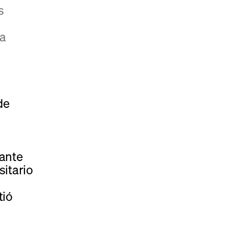
s
a
de
ante
sitario
tió