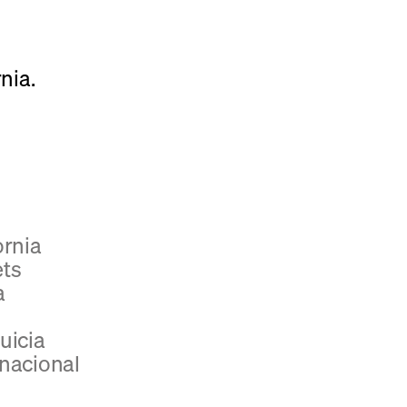
nia.
ornia
ets
a
uicia
nacional