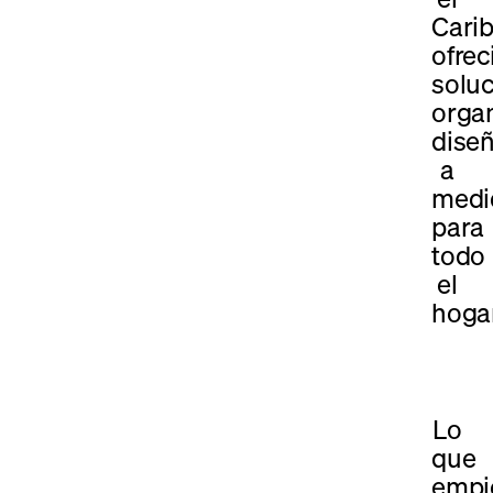
Carib
ofre
solu
organ
dise
a
medi
para
todo
el
hogar
Lo
que
empi