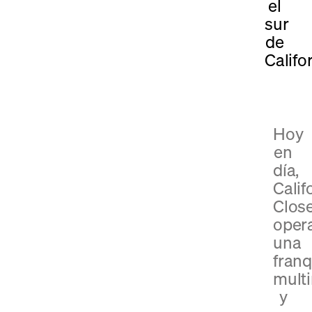
el
sur
de
Califor
Hoy
en
día,
Calif
Clos
oper
una
franq
multi
y