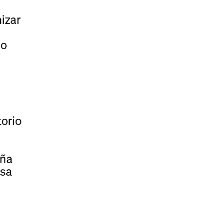
izar
io
orio
ña
sa