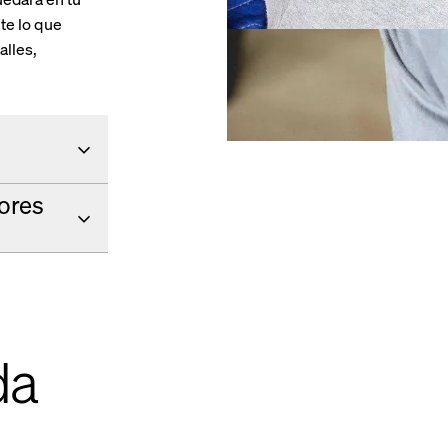
te lo que
talles,
sores
da