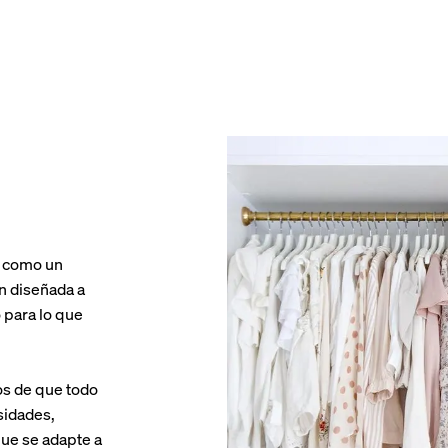
al como un
ón diseñada a
 para lo que
os de que todo
sidades,
que se adapte a