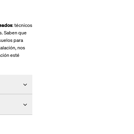
leados
: técnicos
s. Saben que
 suelos para
alación, nos
ción esté