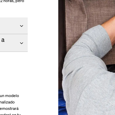
-2 horas, pero
 a
 un modelo
nalizado
 demostrará
uedará en tu