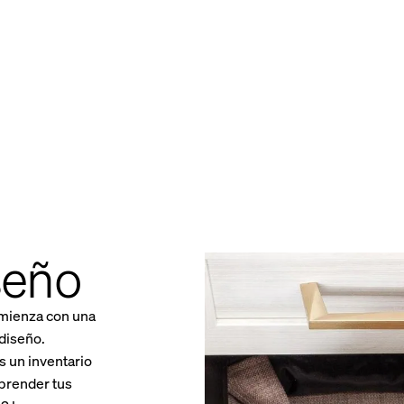
seño
mienza con una
diseño.
 un inventario
prender tus