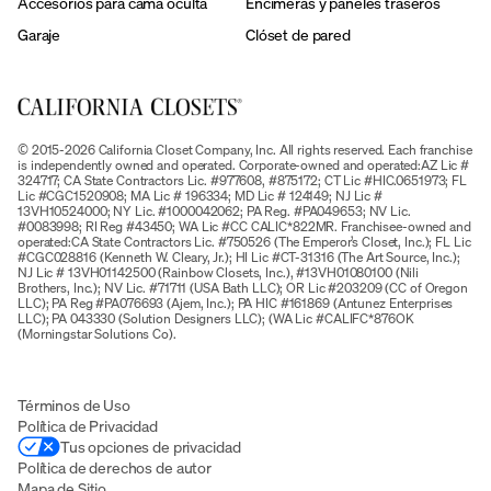
Accesorios para cama oculta
Encimeras y paneles traseros
Garaje
Clóset de pared
© 2015-2026 California Closet Company, Inc. All rights reserved. Each franchise
is independently owned and operated. Corporate-owned and operated:AZ Lic #
324717; CA State Contractors Lic. #977608, #875172; CT Lic #HIC.0651973; FL
Lic #CGC1520908; MA Lic # 196334; MD Lic # 124149; NJ Lic #
13VH10524000; NY Lic. #1000042062; PA Reg. #PA049653; NV Lic.
#0083998; RI Reg #43450; WA Lic #CC CALIC*822MR. Franchisee-owned and
operated:CA State Contractors Lic. #750526 (The Emperor’s Closet, Inc.); FL Lic
#CGC028816 (Kenneth W. Cleary, Jr.); HI Lic #CT-31316 (The Art Source, Inc.);
NJ Lic # 13VH01142500 (Rainbow Closets, Inc.), #13VH01080100 (Nili
Brothers, Inc.); NV Lic. #71711 (USA Bath LLC); OR Lic #203209 (CC of Oregon
LLC); PA Reg #PA076693 (Ajem, Inc.); PA HIC #161869 (Antunez Enterprises
LLC); PA 043330 (Solution Designers LLC); (WA Lic #CALIFC*876OK
(Morningstar Solutions Co).
Términos de Uso
Política de Privacidad
Tus opciones de privacidad
Política de derechos de autor
Mapa de Sitio