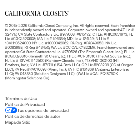
© 2015-2026 California Closet Company, Inc. All rights reserved. Each franchise
is independently owned and operated. Corporate-owned and operated:AZ Lic #
324717; CA State Contractors Lic. #977608, #875172; CT Lic #HIC.0651973; FL
Lic #CGC1520908; MA Lic # 196334; MD Lic # 124149; NJ Lic #
13VH10524000; NY Lic. #1000042062; PA Reg. #PA049653; NV Lic.
#0083998; RI Reg #43450; WA Lic #CC CALIC*822MR. Franchisee-owned and
operated:CA State Contractors Lic. #750526 (The Emperor’s Closet, Inc.); FL Lic
#CGC028816 (Kenneth W. Cleary, Jr.); HI Lic #CT-31316 (The Art Source, Inc.);
NJ Lic # 13VH01142500 (Rainbow Closets, Inc.), #13VH01080100 (Nili
Brothers, Inc.); NV Lic. #71711 (USA Bath LLC); OR Lic #203209 (CC of Oregon
LLC); PA Reg #PA076693 (Ajem, Inc.); PA HIC #161869 (Antunez Enterprises
LLC); PA 043330 (Solution Designers LLC); (WA Lic #CALIFC*876OK
(Morningstar Solutions Co).
Términos de Uso
Política de Privacidad
Tus opciones de privacidad
Política de derechos de autor
Mapa de Sitio