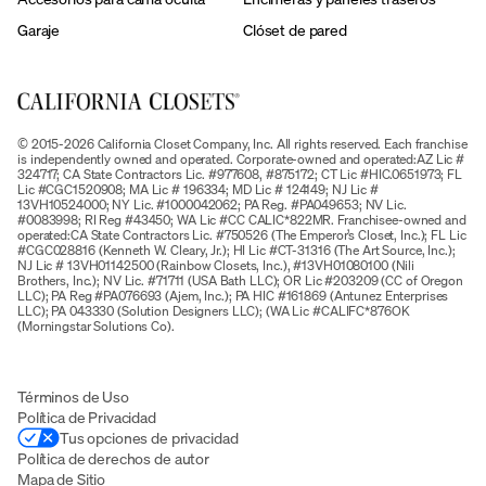
Garaje
Clóset de pared
© 2015-2026 California Closet Company, Inc. All rights reserved. Each franchise
is independently owned and operated. Corporate-owned and operated:AZ Lic #
324717; CA State Contractors Lic. #977608, #875172; CT Lic #HIC.0651973; FL
Lic #CGC1520908; MA Lic # 196334; MD Lic # 124149; NJ Lic #
13VH10524000; NY Lic. #1000042062; PA Reg. #PA049653; NV Lic.
#0083998; RI Reg #43450; WA Lic #CC CALIC*822MR. Franchisee-owned and
operated:CA State Contractors Lic. #750526 (The Emperor’s Closet, Inc.); FL Lic
#CGC028816 (Kenneth W. Cleary, Jr.); HI Lic #CT-31316 (The Art Source, Inc.);
NJ Lic # 13VH01142500 (Rainbow Closets, Inc.), #13VH01080100 (Nili
Brothers, Inc.); NV Lic. #71711 (USA Bath LLC); OR Lic #203209 (CC of Oregon
LLC); PA Reg #PA076693 (Ajem, Inc.); PA HIC #161869 (Antunez Enterprises
LLC); PA 043330 (Solution Designers LLC); (WA Lic #CALIFC*876OK
(Morningstar Solutions Co).
Términos de Uso
Política de Privacidad
Tus opciones de privacidad
Política de derechos de autor
Mapa de Sitio