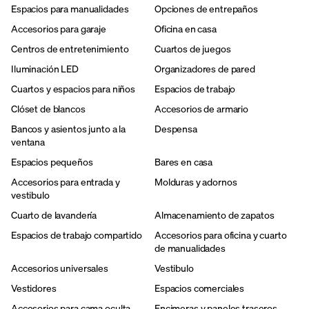
Espacios para manualidades
Opciones de entrepaños
Accesorios para garaje
Oficina en casa
Centros de entretenimiento
Cuartos de juegos
Iluminación LED
Organizadores de pared
Cuartos y espacios para niños
Espacios de trabajo
Clóset de blancos
Accesorios de armario
Bancos y asientos junto a la
Despensa
ventana
Espacios pequeños
Bares en casa
Accesorios para entrada y
Molduras y adornos
vestibulo
Cuarto de lavandería
Almacenamiento de zapatos
Espacios de trabajo compartido
Accesorios para oficina y cuarto
de manualidades
Accesorios universales
Vestibulo
Vestidores
Espacios comerciales
Accesorios para cama oculta
Encimeras y paneles traseros