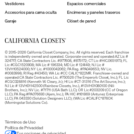
Vestidores
Espacios comerciales
Accesorios para cama oculta
Encimeras y paneles traseros
Garaje
Clóset de pared
© 2015-2026 California Closet Company, Inc. All rights reserved. Each franchise
is independently owned and operated. Corporate-owned and operated:AZ Lic #
324717; CA State Contractors Lic. #977608, #875172; CT Lic #HIC.0651973; FL
Lic #CGC1520908; MA Lic # 196334; MD Lic # 124149; NJ Lic #
13VH10524000; NY Lic. #1000042062; PA Reg. #PA049653; NV Lic.
#0083998; RI Reg #43450; WA Lic #CC CALIC*822MR. Franchisee-owned and
operated:CA State Contractors Lic. #750526 (The Emperor’s Closet, Inc.); FL Lic
#CGC028816 (Kenneth W. Cleary, Jr.); HI Lic #CT-31316 (The Art Source, Inc.);
NJ Lic # 13VH01142500 (Rainbow Closets, Inc.), #13VH01080100 (Nili
Brothers, Inc.); NV Lic. #71711 (USA Bath LLC); OR Lic #203209 (CC of Oregon
LLC); PA Reg #PA076693 (Ajem, Inc.); PA HIC #161869 (Antunez Enterprises
LLC); PA 043330 (Solution Designers LLC); (WA Lic #CALIFC*876OK
(Morningstar Solutions Co).
Términos de Uso
Política de Privacidad
Tus opciones de privacidad