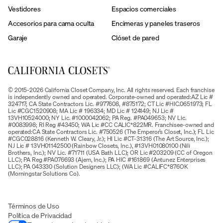
Vestidores
Espacios comerciales
Accesorios para cama oculta
Encimeras y paneles traseros
Garaje
Clóset de pared
© 2015-2026 California Closet Company, Inc. All rights reserved. Each franchise
is independently owned and operated. Corporate-owned and operated:AZ Lic #
324717; CA State Contractors Lic. #977608, #875172; CT Lic #HIC.0651973; FL
Lic #CGC1520908; MA Lic # 196334; MD Lic # 124149; NJ Lic #
13VH10524000; NY Lic. #1000042062; PA Reg. #PA049653; NV Lic.
#0083998; RI Reg #43450; WA Lic #CC CALIC*822MR. Franchisee-owned and
operated:CA State Contractors Lic. #750526 (The Emperor’s Closet, Inc.); FL Lic
#CGC028816 (Kenneth W. Cleary, Jr.); HI Lic #CT-31316 (The Art Source, Inc.);
NJ Lic # 13VH01142500 (Rainbow Closets, Inc.), #13VH01080100 (Nili
Brothers, Inc.); NV Lic. #71711 (USA Bath LLC); OR Lic #203209 (CC of Oregon
LLC); PA Reg #PA076693 (Ajem, Inc.); PA HIC #161869 (Antunez Enterprises
LLC); PA 043330 (Solution Designers LLC); (WA Lic #CALIFC*876OK
(Morningstar Solutions Co).
Términos de Uso
Política de Privacidad