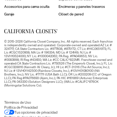
Accesorios para cama oculta
Encimeras y paneles traseros
Garaje
Clóset de pared
© 2015-2026 California Closet Company, Inc. All rights reserved. Each franchise
is independently owned and operated. Corporate-owned and operated:AZ Lic #
324717; CA State Contractors Lic. #977608, #875172; CT Lic #HIC.0651973; FL
Lic #CGC1520908; MA Lic # 196334; MD Lic # 124149; NJ Lic #
13VH10524000; NY Lic. #1000042062; PA Reg. #PA049653; NV Lic.
#0083998; RI Reg #43450; WA Lic #CC CALIC*822MR. Franchisee-owned and
operated:CA State Contractors Lic. #750526 (The Emperor’s Closet, Inc.); FL Lic
#CGC028816 (Kenneth W. Cleary, Jr.); HI Lic #CT-31316 (The Art Source, Inc.);
NJ Lic # 13VH01142500 (Rainbow Closets, Inc.), #13VH01080100 (Nili
Brothers, Inc.); NV Lic. #71711 (USA Bath LLC); OR Lic #203209 (CC of Oregon
LLC); PA Reg #PA076693 (Ajem, Inc.); PA HIC #161869 (Antunez Enterprises
LLC); PA 043330 (Solution Designers LLC); (WA Lic #CALIFC*876OK
(Morningstar Solutions Co).
Términos de Uso
Política de Privacidad
Tus opciones de privacidad