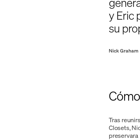
genera
y Eric
su prop
Nick Graham
Cómo l
Tras reunir
Closets, Ni
preservara l