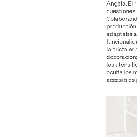
Angela. El 
cuestiones 
Colaborand
producción 
adaptaba al
funcionalid
la cristaler
decoración;
los utensil
oculta los 
accesibles 