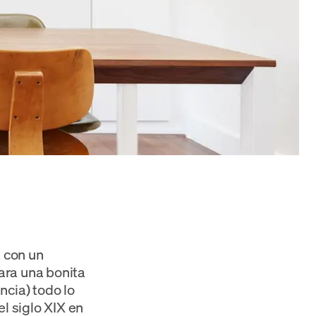
a con un
ara una bonita
ncia) todo lo
el siglo XIX en