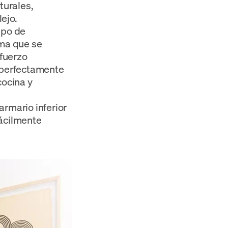
turales,
ejo.
ipo de
ema que se
fuerzo
n perfectamente
 cocina y
armario inferior
fácilmente