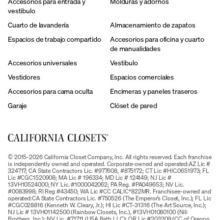
Accesorios para entrada y
Molduras y adornos
vestibulo
Cuarto de lavandería
Almacenamiento de zapatos
Espacios de trabajo compartido
Accesorios para oficina y cuarto
de manualidades
Accesorios universales
Vestibulo
Vestidores
Espacios comerciales
Accesorios para cama oculta
Encimeras y paneles traseros
Garaje
Clóset de pared
© 2015-2026 California Closet Company, Inc. All rights reserved. Each franchise
is independently owned and operated. Corporate-owned and operated:AZ Lic #
324717; CA State Contractors Lic. #977608, #875172; CT Lic #HIC.0651973; FL
Lic #CGC1520908; MA Lic # 196334; MD Lic # 124149; NJ Lic #
13VH10524000; NY Lic. #1000042062; PA Reg. #PA049653; NV Lic.
#0083998; RI Reg #43450; WA Lic #CC CALIC*822MR. Franchisee-owned and
operated:CA State Contractors Lic. #750526 (The Emperor’s Closet, Inc.); FL Lic
#CGC028816 (Kenneth W. Cleary, Jr.); HI Lic #CT-31316 (The Art Source, Inc.);
NJ Lic # 13VH01142500 (Rainbow Closets, Inc.), #13VH01080100 (Nili
Brothers, Inc.); NV Lic. #71711 (USA Bath LLC); OR Lic #203209 (CC of Oregon