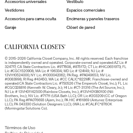
Accesorios universales
Vestibulo
Vestidores
Espacios comerciales
Accesorios para cama oculta
Encimeras y paneles traseros
Garaje
Clóset de pared
© 2015-2026 California Closet Company, Inc. All rights reserved. Each franchise
is independently owned and operated. Corporate-owned and operated:AZ Lic #
324717; CA State Contractors Lic. #977608, #875172; CT Lic #HIC.0651973; FL
Lic #CGC1520908; MA Lic # 196334; MD Lic # 124149; NJ Lic #
13VH10524000; NY Lic. #1000042062; PA Reg. #PA049653; NV Lic.
#0083998; RI Reg #43450; WA Lic #CC CALIC*822MR. Franchisee-owned and
operated:CA State Contractors Lic. #750526 (The Emperor’s Closet, Inc.); FL Lic
#CGC028816 (Kenneth W. Cleary, Jr.); HI Lic #CT-31316 (The Art Source, Inc.);
NJ Lic # 13VH01142500 (Rainbow Closets, Inc.), #13VH01080100 (Nili
Brothers, Inc.); NV Lic. #71711 (USA Bath LLC); OR Lic #203209 (CC of Oregon
LLC); PA Reg #PA076693 (Ajem, Inc.); PA HIC #161869 (Antunez Enterprises
LLC); PA 043330 (Solution Designers LLC); (WA Lic #CALIFC*876OK
(Morningstar Solutions Co).
Términos de Uso