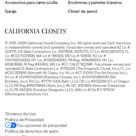
Accesorios para cama oculta
Encimeras y paneles traseros
Garaje
Clóset de pared
© 2015-2026 California Closet Company, Inc. All rights reserved. Each franchise
is independently owned and operated. Corporate-owned and operated:AZ Lic #
324717; CA State Contractors Lic. #977608, #875172; CT Lic #HIC.0651973; FL
Lic #CGC1520908; MA Lic # 196334; MD Lic # 124149; NJ Lic #
13VH10524000; NY Lic. #1000042062; PA Reg. #PA049653; NV Lic.
#0083998; RI Reg #43450; WA Lic #CC CALIC*822MR. Franchisee-owned and
operated:CA State Contractors Lic. #750526 (The Emperor’s Closet, Inc.); FL Lic
#CGC028816 (Kenneth W. Cleary, Jr.); HI Lic #CT-31316 (The Art Source, Inc.);
NJ Lic # 13VH01142500 (Rainbow Closets, Inc.), #13VH01080100 (Nili
Brothers, Inc.); NV Lic. #71711 (USA Bath LLC); OR Lic #203209 (CC of Oregon
LLC); PA Reg #PA076693 (Ajem, Inc.); PA HIC #161869 (Antunez Enterprises
LLC); PA 043330 (Solution Designers LLC); (WA Lic #CALIFC*876OK
(Morningstar Solutions Co).
Términos de Uso
Política de Privacidad
Tus opciones de privacidad
Política de derechos de autor