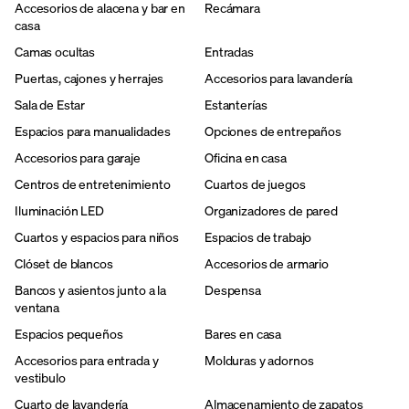
Accesorios de alacena y bar en
Recámara
casa
Camas ocultas
Entradas
Puertas, cajones y herrajes
Accesorios para lavandería
Sala de Estar
Estanterías
Espacios para manualidades
Opciones de entrepaños
Accesorios para garaje
Oficina en casa
Centros de entretenimiento
Cuartos de juegos
Iluminación LED
Organizadores de pared
Cuartos y espacios para niños
Espacios de trabajo
Clóset de blancos
Accesorios de armario
Bancos y asientos junto a la
Despensa
ventana
Espacios pequeños
Bares en casa
Accesorios para entrada y
Molduras y adornos
vestibulo
Cuarto de lavandería
Almacenamiento de zapatos