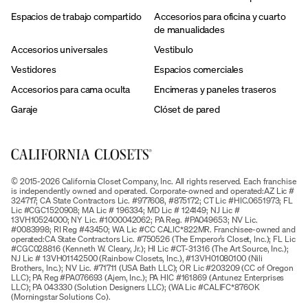
Espacios de trabajo compartido
Accesorios para oficina y cuarto
de manualidades
Accesorios universales
Vestibulo
Vestidores
Espacios comerciales
Accesorios para cama oculta
Encimeras y paneles traseros
Garaje
Clóset de pared
© 2015-2026 California Closet Company, Inc. All rights reserved. Each franchise
is independently owned and operated. Corporate-owned and operated:AZ Lic #
324717; CA State Contractors Lic. #977608, #875172; CT Lic #HIC.0651973; FL
Lic #CGC1520908; MA Lic # 196334; MD Lic # 124149; NJ Lic #
13VH10524000; NY Lic. #1000042062; PA Reg. #PA049653; NV Lic.
#0083998; RI Reg #43450; WA Lic #CC CALIC*822MR. Franchisee-owned and
operated:CA State Contractors Lic. #750526 (The Emperor’s Closet, Inc.); FL Lic
#CGC028816 (Kenneth W. Cleary, Jr.); HI Lic #CT-31316 (The Art Source, Inc.);
NJ Lic # 13VH01142500 (Rainbow Closets, Inc.), #13VH01080100 (Nili
Brothers, Inc.); NV Lic. #71711 (USA Bath LLC); OR Lic #203209 (CC of Oregon
LLC); PA Reg #PA076693 (Ajem, Inc.); PA HIC #161869 (Antunez Enterprises
LLC); PA 043330 (Solution Designers LLC); (WA Lic #CALIFC*876OK
(Morningstar Solutions Co).