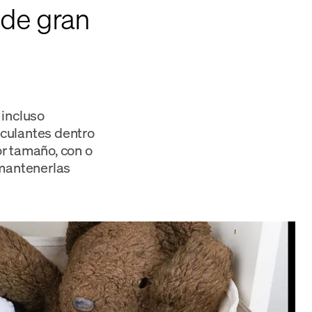
 de gran
 incluso
sculantes dentro
or tamaño, con o
 mantenerlas