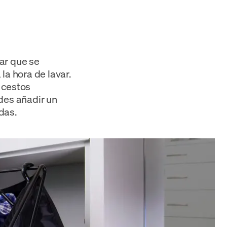
ar que se
la hora de lavar.
 cestos
des añadir un
das.