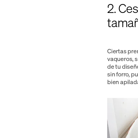
2. Ce
tama
Ciertas pre
vaqueros, s
de tu dise
sin forro, 
bien apilad