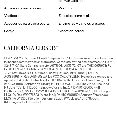
de manualidades
Accesorios universales
Vestibulo
Vestidores
Espacios comerciales
Accesorios para cama oculta
Encimeras y paneles traseros
Garaje
Clóset de pared
© 2015-2026 California Closet Company, Inc. All rights reserved. Each franchise
is independently owned and operated. Corporate-owned and operated:AZ Lic #
324717; CA State Contractors Lic. #977608, #875172; CT Lic #HIC.0651973; FL
Lic #CGC1520908; MA Lic # 196334; MD Lic # 124149; NJ Lic #
13VH10524000; NY Lic. #1000042062; PA Reg. #PA049653; NV Lic.
#0083998; RI Reg #43450; WA Lic #CC CALIC*822MR. Franchisee-owned and
operated:CA State Contractors Lic. #750526 (The Emperor’s Closet, Inc.); FL Lic
#CGC028816 (Kenneth W. Cleary, Jr.); HI Lic #CT-31316 (The Art Source, Inc.);
NJ Lic # 13VH01142500 (Rainbow Closets, Inc.), #13VH01080100 (Nili
Brothers, Inc.); NV Lic. #71711 (USA Bath LLC); OR Lic #203209 (CC of Oregon
LLC); PA Reg #PA076693 (Ajem, Inc.); PA HIC #161869 (Antunez Enterprises
LLC); PA 043330 (Solution Designers LLC); (WA Lic #CALIFC*876OK
(Morningstar Solutions Co).