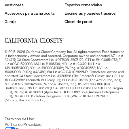
Vestidores
Espacios comerciales
Accesorios para cama oculta
Encimeras y paneles traseros
Garaje
Clóset de pared
© 2015-2026 California Closet Company, Inc. All rights reserved. Each franchise
is independently owned and operated. Corporate-owned and operated:AZ Lic #
324717; CA State Contractors Lic. #977608, #875172; CT Lic #HIC.0651973; FL
Lic #CGC1520908; MA Lic # 196334; MD Lic # 124149; NJ Lic #
13VH10524000; NY Lic. #1000042062; PA Reg. #PA049653; NV Lic.
#0083998; RI Reg #43450; WA Lic #CC CALIC*822MR. Franchisee-owned and
operated:CA State Contractors Lic. #750526 (The Emperor’s Closet, Inc.); FL Lic
#CGC028816 (Kenneth W. Cleary, Jr.); HI Lic #CT-31316 (The Art Source, Inc.);
NJ Lic # 13VH01142500 (Rainbow Closets, Inc.), #13VH01080100 (Nili
Brothers, Inc.); NV Lic. #71711 (USA Bath LLC); OR Lic #203209 (CC of Oregon
LLC); PA Reg #PA076693 (Ajem, Inc.); PA HIC #161869 (Antunez Enterprises
LLC); PA 043330 (Solution Designers LLC); (WA Lic #CALIFC*876OK
(Morningstar Solutions Co).
Términos de Uso
Política de Privacidad