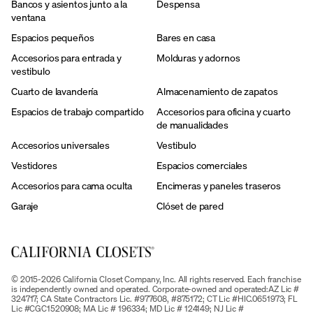
Bancos y asientos junto a la
Despensa
ventana
Espacios pequeños
Bares en casa
Accesorios para entrada y
Molduras y adornos
vestibulo
Cuarto de lavandería
Almacenamiento de zapatos
Espacios de trabajo compartido
Accesorios para oficina y cuarto
de manualidades
Accesorios universales
Vestibulo
Vestidores
Espacios comerciales
Accesorios para cama oculta
Encimeras y paneles traseros
Garaje
Clóset de pared
© 2015-2026 California Closet Company, Inc. All rights reserved. Each franchise
is independently owned and operated. Corporate-owned and operated:AZ Lic #
324717; CA State Contractors Lic. #977608, #875172; CT Lic #HIC.0651973; FL
Lic #CGC1520908; MA Lic # 196334; MD Lic # 124149; NJ Lic #