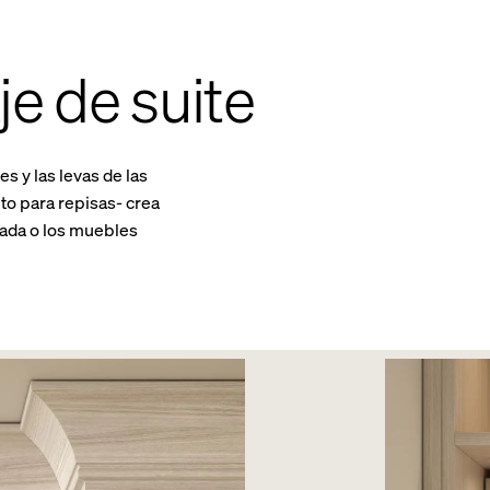
e de suite
s y las levas de las
to para repisas- crea
zada o los muebles