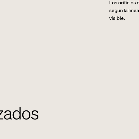
Los orificios
según la líne
visible.
zados